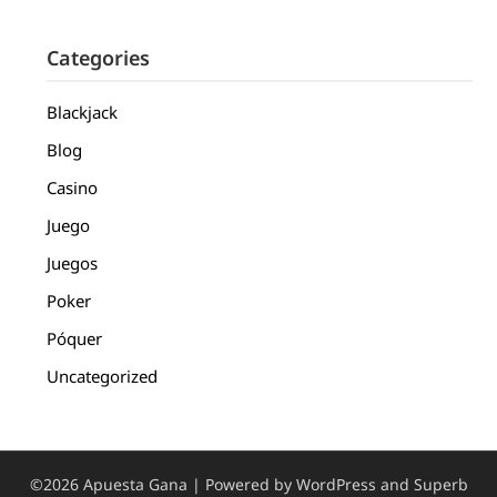
Categories
Blackjack
Blog
Casino
Juego
Juegos
Poker
Póquer
Uncategorized
©2026 Apuesta Gana
| Powered by WordPress and
Superb