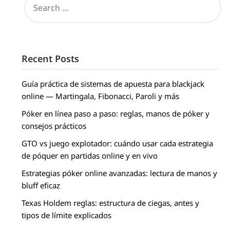
FOR:
Recent Posts
Guía práctica de sistemas de apuesta para blackjack
online — Martingala, Fibonacci, Paroli y más
Póker en línea paso a paso: reglas, manos de póker y
consejos prácticos
GTO vs juego explotador: cuándo usar cada estrategia
de póquer en partidas online y en vivo
Estrategias póker online avanzadas: lectura de manos y
bluff eficaz
Texas Holdem reglas: estructura de ciegas, antes y
tipos de límite explicados