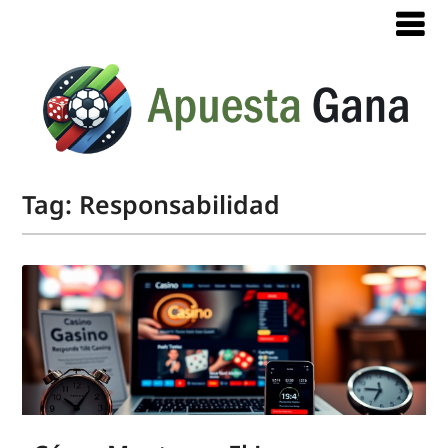
Tag:
Responsabilidad