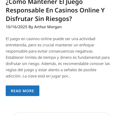
¿Cómo Mantener El Juego
Responsable En Casinos Online Y
Disfrutar Sin Riesgos?
10/16/2025
By Arthur Morgan
El juego en casinos online puede ser una actividad
entretenida, pero es crucial mantener un enfoque
responsable para evitar consecuencias negativas.
Establecer limites de tiempo y dinero es fundamental para
disfrutar sin riesgo. Además, es recomendable conocer las
reglas del juego y estar atento a señales de posible
adicción. La clave está en jugar por…
READ MORE
SEARCH