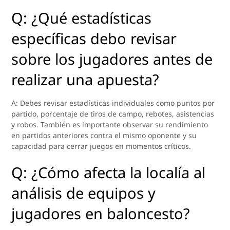
Q: ¿Qué estadísticas
específicas debo revisar
sobre los jugadores antes de
realizar una apuesta?
A: Debes revisar estadísticas individuales como puntos por
partido, porcentaje de tiros de campo, rebotes, asistencias
y robos. También es importante observar su rendimiento
en partidos anteriores contra el mismo oponente y su
capacidad para cerrar juegos en momentos críticos.
Q: ¿Cómo afecta la localía al
análisis de equipos y
jugadores en baloncesto?