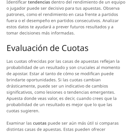
Identificar
tendencias
dentro del rendimiento de un equipo
o jugador puede ser decisivo para tus apuestas. Observa
patrones, como el rendimiento en casa frente a partidos
fuera o el desempeño en partidos consecutivos. Analizar
estos datos te ayudará a prever futuros resultados y a
tomar decisiones más informadas.
Evaluación de Cuotas
Las cuotas ofrecidas por las casas de apuestas reflejan la
probabilidad de un resultado y son cruciales al momento
de apostar. Estar al tanto de cómo se modifican puede
brindarte oportunidades. Si las cuotas cambian
drásticamente, puede ser un indicativo de cambios
significativos, como lesiones o tendencias emergentes.
Apuesta donde veas valor, es decir, cuando crees que la
probabilidad de un resultado es mejor que lo que las
cuotas sugieren.
Examinar las
cuotas
puede ser aún más útil si comparas
distintas casas de apuestas. Estas pueden ofrecer