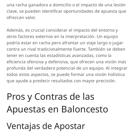
una racha ganadora a domicilio o el impacto de una lesión
clave, se pueden identificar oportunidades de apuesta que
ofrezcan valor.
Además, es crucial considerar el impacto del entorno y
otros factores externos en la interpretación. Un equipo
podría estar en racha pero afrontar un viaje largo o jugar
contra un rival tradicionalmente fuerte. También se deben
tener en cuenta las estadísticas avanzadas, como la
eficiencia ofensiva y defensiva, que ofrecen una visión más
profunda del verdadero potencial de un equipo. Al integrar
todos estos aspectos, se puede formar una visión holística
que ayude a predecir resultados con mayor precisión.
Pros y Contras de las
Apuestas en Baloncesto
Ventajas de Apostar