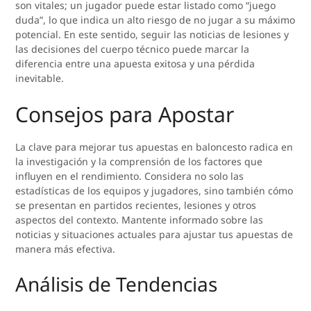
son vitales; un jugador puede estar listado como “juego
duda”, lo que indica un alto riesgo de no jugar a su máximo
potencial. En este sentido, seguir las noticias de lesiones y
las decisiones del cuerpo técnico puede marcar la
diferencia entre una apuesta exitosa y una pérdida
inevitable.
Consejos para Apostar
La clave para mejorar tus apuestas en baloncesto radica en
la investigación y la comprensión de los factores que
influyen en el rendimiento. Considera no solo las
estadísticas de los equipos y jugadores, sino también cómo
se presentan en partidos recientes, lesiones y otros
aspectos del contexto. Mantente informado sobre las
noticias y situaciones actuales para ajustar tus apuestas de
manera más efectiva.
Análisis de Tendencias