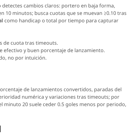
detectes cambios claros: portero en baja forma,
 en 10 minutos; busca cuotas que se muevan ≥0.10 tras
al
como handicap o total por tiempo para capturar
 de cuota tras timeouts.
pe efectivo y buen porcentaje de lanzamiento.
o, no por intuición.
porcentaje de lanzamientos convertidos, paradas del
erioridad numérica y variaciones tras timeouts; por
el minuto 20 suele ceder 0.5 goles menos por periodo,
l