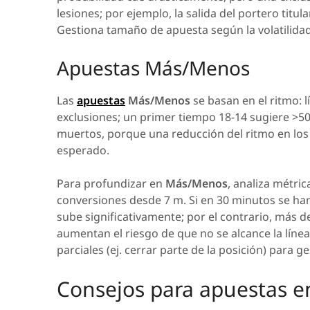
lesiones; por ejemplo, la salida del portero titul
Gestiona tamaño de apuesta según la volatilidad y
Apuestas Más/Menos
Las
apuestas
Más/Menos
se basan en el ritmo: 
exclusiones; un primer tiempo 18-14 sugiere >50
muertos, porque una reducción del ritmo en los 
esperado.
Para profundizar en
Más/Menos
, analiza métric
conversiones desde 7 m. Si en 30 minutos se han
sube significativamente; por el contrario, más 
aumentan el riesgo de que no se alcance la líne
parciales (ej. cerrar parte de la posición) para 
Consejos para apuestas en