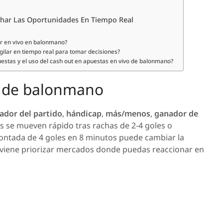
har Las Oportunidades En Tiempo Real
ar en vivo en balonmano?
igilar en tiempo real para tomar decisiones?
uestas y el uso del cash out en apuestas en vivo de balonmano?
o de balonmano
ador del partido
,
hándicap
,
más/menos
,
ganador de
as se mueven rápido tras rachas de 2-4 goles o
ontada de 4 goles en 8 minutos puede cambiar la
nviene priorizar mercados donde puedas reaccionar en