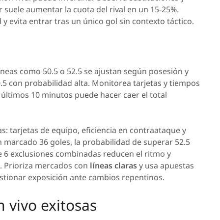
ar suele aumentar la cuota del rival en un 15-25%.
 evita entrar tras un único gol sin contexto táctico.
líneas como 50.5 o 52.5 se ajustan según posesión y
.5 con probabilidad alta. Monitorea tarjetas y tiempos
últimos 10 minutos puede hacer caer el total
as: tarjetas de equipo, eficiencia en contraataque y
 marcado 36 goles, la probabilidad de superar 52.5
de 6 exclusiones combinadas reducen el ritmo y
a. Prioriza mercados con
líneas claras
y usa apuestas
gestionar exposición ante cambios repentinos.
 vivo exitosas