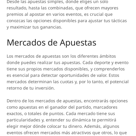
Desde las apuestas simples, donde eliges un solo
resultado, hasta las combinadas, que ofrecen mayores
premios al apostar en varios eventos, es crucial que
conozcas las opciones disponibles para ajustar tus tácticas
y maximizar tus ganancias.
Mercados de Apuestas
Los mercados de apuestas son los diferentes ámbitos
donde puedes realizar tus apuestas. Cada deporte y evento
tiene sus propios mercados disponibles, y comprenderlos
es esencial para detectar oportunidades de valor. Estos
mercados determinan las cuotas y, por lo tanto, el potencial
retorno de tu inversión.
Dentro de los mercados de apuestas, encontrarás opciones
como apuestas en el ganador del partido, marcadores
exactos, o totales de puntos. Cada mercado tiene sus
particularidades y, entender su dinámica te permitirá
elegir mejor dónde colocar tu dinero. Además, algunos
eventos ofrecen mercados más atractivos que otros, lo que