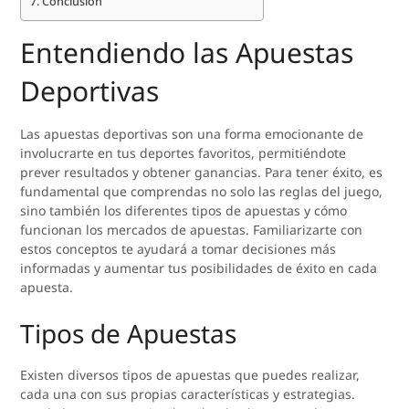
Conclusión
Entendiendo las Apuestas
Deportivas
Las apuestas deportivas son una forma emocionante de
involucrarte en tus deportes favoritos, permitiéndote
prever resultados y obtener ganancias. Para tener éxito, es
fundamental que comprendas no solo las reglas del juego,
sino también los diferentes tipos de apuestas y cómo
funcionan los mercados de apuestas. Familiarizarte con
estos conceptos te ayudará a tomar decisiones más
informadas y aumentar tus posibilidades de éxito en cada
apuesta.
Tipos de Apuestas
Existen diversos tipos de apuestas que puedes realizar,
cada una con sus propias características y estrategias.