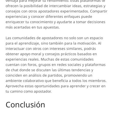
ventaja para mejorar tu rendimiento. Estas plataformas te
ofrecen la posibilidad de intercambiar ideas, estrategias y
consejos con otros apostadores experimentados. Compartir
experiencias y conocer diferentes enfoques puede
enriquecer tu conocimiento y ayudarte a tomar decisiones
más acertadas en tus apuestas.
Las comunidades de apostadores no solo son un espacio
para el aprendizaje, sino también para la motivación. Al
interactuar con otros con intereses similares, podrás
obtener apoyo moral y consejos prácticos basados en
experiencias reales. Muchas de estas comunidades
cuentan con foros, grupos en redes sociales y plataformas
de chat donde se discuten las últimas tendencias y
coinciden en análisis de partidos, promoviendo un
ambiente colaborativo que beneficia a todos los miembros.
Aprovecha estas oportunidades para aprender y crecer en
tu camino como apostador.
Conclusión