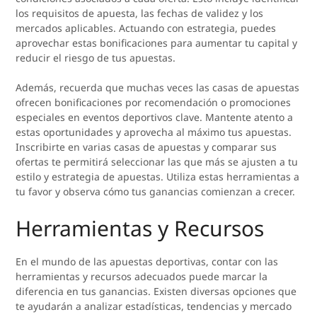
los requisitos de apuesta, las fechas de validez y los
mercados aplicables. Actuando con estrategia, puedes
aprovechar estas bonificaciones para aumentar tu capital y
reducir el riesgo de tus apuestas.
Además, recuerda que muchas veces las casas de apuestas
ofrecen bonificaciones por recomendación o promociones
especiales en eventos deportivos clave. Mantente atento a
estas oportunidades y aprovecha al máximo tus apuestas.
Inscribirte en varias casas de apuestas y comparar sus
ofertas te permitirá seleccionar las que más se ajusten a tu
estilo y estrategia de apuestas. Utiliza estas herramientas a
tu favor y observa cómo tus ganancias comienzan a crecer.
Herramientas y Recursos
En el mundo de las apuestas deportivas, contar con las
herramientas y recursos adecuados puede marcar la
diferencia en tus ganancias. Existen diversas opciones que
te ayudarán a analizar estadísticas, tendencias y mercado