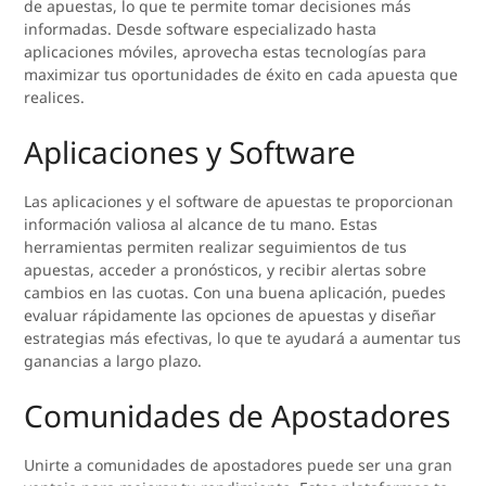
de apuestas, lo que te permite tomar decisiones más
informadas. Desde software especializado hasta
aplicaciones móviles, aprovecha estas tecnologías para
maximizar tus oportunidades de éxito en cada apuesta que
realices.
Aplicaciones y Software
Las aplicaciones y el software de apuestas te proporcionan
información valiosa al alcance de tu mano. Estas
herramientas permiten realizar seguimientos de tus
apuestas, acceder a pronósticos, y recibir alertas sobre
cambios en las cuotas. Con una buena aplicación, puedes
evaluar rápidamente las opciones de apuestas y diseñar
estrategias más efectivas, lo que te ayudará a aumentar tus
ganancias a largo plazo.
Comunidades de Apostadores
Unirte a comunidades de apostadores puede ser una gran