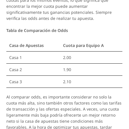
cuotas para los mismos eventos, lo que significa que
encontrar la mejor cuota puede aumentar
significativamente tus ganancias potenciales. Siempre
verifica las odds antes de realizar tu apuesta.
Tabla de Comparación de Odds
Casa de Apuestas
Cuota para Equipo A
Casa 1
2.00
Casa 2
1.90
Casa 3
2.10
Al comparar odds, es importante considerar no solo la
cuota más alta, sino también otros factores como las tarifas
de transacción y las ofertas especiales. A veces, una cuota
ligeramente más baja podría ofrecerte un mejor retorno
neto si la casa de apuestas tiene condiciones más
favorables. A la hora de optimizar tus apuestas, tardar