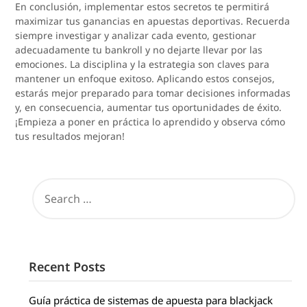
En conclusión, implementar estos secretos te permitirá
maximizar tus ganancias en apuestas deportivas. Recuerda
siempre investigar y analizar cada evento, gestionar
adecuadamente tu bankroll y no dejarte llevar por las
emociones. La disciplina y la estrategia son claves para
mantener un enfoque exitoso. Aplicando estos consejos,
estarás mejor preparado para tomar decisiones informadas
y, en consecuencia, aumentar tus oportunidades de éxito.
¡Empieza a poner en práctica lo aprendido y observa cómo
tus resultados mejoran!
SEARCH
FOR:
Recent Posts
Guía práctica de sistemas de apuesta para blackjack