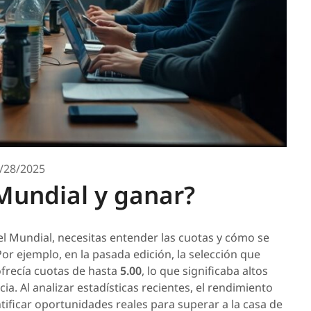
/28/2025
Mundial y ganar?
l Mundial, necesitas entender las cuotas y cómo se
or ejemplo, en la pasada edición, la selección que
frecía cuotas de hasta
5.00
, lo que significaba altos
a. Al analizar estadísticas recientes, el rendimiento
ntificar oportunidades reales para superar a la casa de