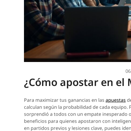
06
¿Cómo apostar en el 
Para maximizar tus ganancias en las
apuestas
de
calculan según la probabilidad de cada equipo. P
sorprendió a todos con un empate inesperado o
beneficios para quienes apostaron con inteligenci
en partidos previos y lesiones clave, puedes ide