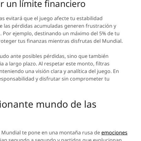
 un límite financiero
 evitará que el juego afecte tu estabilidad
ue las pérdidas acumuladas generen frustración y
o. Por ejemplo, destinando un máximo del 5% de tu
oteger tus finanzas mientras disfrutas del Mundial.
cudo ante posibles pérdidas, sino que también
 a largo plazo. Al respetar este monto, filtras
eniendo una visión clara y analítica del juego. En
responsabilidad y disfrutar sin comprometer tu
cionante mundo de las
el Mundial te pone en una montaña rusa de
emociones
bian segundo a segundo y partidos que evolucionan