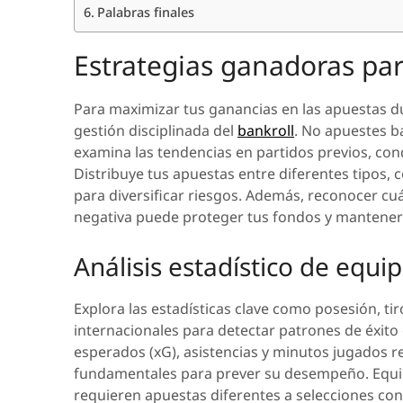
Palabras finales
Estrategias ganadoras pa
Para maximizar tus ganancias en las apuestas d
gestión disciplinada del
bankroll
. No apuestes b
examina las tendencias en partidos previos, con
Distribuye tus apuestas entre diferentes tipos, 
para diversificar riesgos. Además, reconocer cuá
negativa puede proteger tus fondos y mantenerte
Análisis estadístico de equi
Explora las estadísticas clave como posesión, t
internacionales para detectar patrones de éxito
esperados (xG), asistencias y minutos jugados re
fundamentales para prever su desempeño. Equip
requieren apuestas diferentes a selecciones con