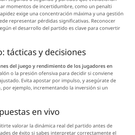
har momentos de incertidumbre, como un penalti
rapidez exige una concentración máxima y una gestión
ede representar pérdidas significativas. Reconocer
gún el desarrollo del partido es clave para convertir
 tácticas y decisiones
nes del juego y rendimiento de los jugadores en
alón o la presión ofensiva para decidir si conviene
justado. Evita apostar por impulso, y asegúrate de
, por ejemplo, incrementando la inversión si un
apuestas en vivo
tirte valorar la dinámica real del partido antes de
des de éxito si sabes interpretar correctamente el