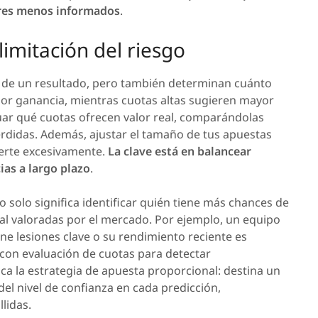
ores menos informados
.
imitación del riesgo
ta de un resultado, pero también determinan cuánto
nor ganancia, mientras cuotas altas sugieren mayor
ar qué cuotas ofrecen valor real, comparándolas
érdidas. Además, ajustar el tamaño de tus apuestas
nerte excesivamente.
La clave está en balancear
as a largo plazo
.
 solo significa identificar quién tiene más chances de
al valoradas por el mercado. Por ejemplo, un equipo
ne lesiones clave o su rendimiento reciente es
o con evaluación de cuotas para detectar
a la estrategia de apuesta proporcional: destina un
el nivel de confianza en cada predicción,
lidas.