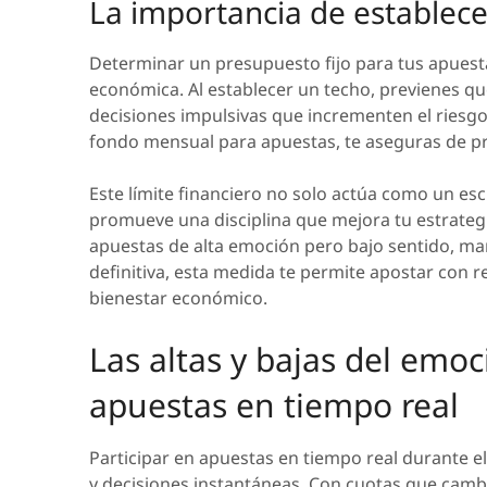
La importancia de establecer
Determinar un presupuesto fijo para tus apuestas
económica. Al establecer un techo, previenes q
decisiones impulsivas que incrementen el riesg
fondo mensual para apuestas, te aseguras de pr
Este límite financiero no solo actúa como un es
promueve una disciplina que mejora tu estrategia
apuestas de alta emoción pero bajo sentido, mant
definitiva, esta medida te permite apostar con 
bienestar económico.
Las altas y bajas del emo
apuestas en tiempo real
Participar en apuestas en tiempo real durante 
y decisiones instantáneas. Con cuotas que cam