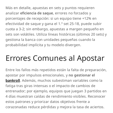
Más en detalle, apuestas en sets y puntos requieren
analizar
eficiencia de saque
, errores no forzados y
porcentajes de recepción: si un equipo tiene +12% en
efectividad de saque y gana el 1.º set 25-18, puede subir
cuota a 3-2; sin embargo, apuestas a margen pequeño en
sets son volátiles. Utiliza líneas históricas (últimos 20 sets) y
gestiona la banca con unidades pequeñas cuando la
probabilidad implícita y tu modelo divergen.
Errores Comunes al Apostar
Entre los fallos más repetidos están la falta de preparación,
apostar por impulsos emocionales, y
no gestionar el
bankroll
. Además, muchos subestiman variables como la
fatiga tras giras intensas o el impacto de cambios de
entrenador; por ejemplo, equipos que juegan 3 partidos en
4 días muestran caídas de rendimiento visibles. Reconocer
estos patrones y priorizar datos objetivos frente a
corazonadas reduce pérdidas y mejora la tasa de aciertos.