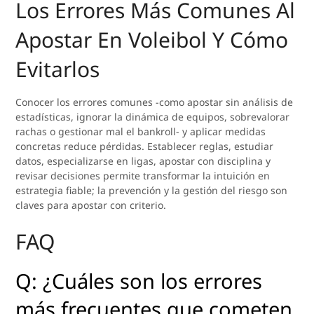
Los Errores Más Comunes Al
Apostar En Voleibol Y Cómo
Evitarlos
Conocer los errores comunes -como apostar sin análisis de
estadísticas, ignorar la dinámica de equipos, sobrevalorar
rachas o gestionar mal el bankroll- y aplicar medidas
concretas reduce pérdidas. Establecer reglas, estudiar
datos, especializarse en ligas, apostar con disciplina y
revisar decisiones permite transformar la intuición en
estrategia fiable; la prevención y la gestión del riesgo son
claves para apostar con criterio.
FAQ
Q: ¿Cuáles son los errores
más frecuentes que cometen