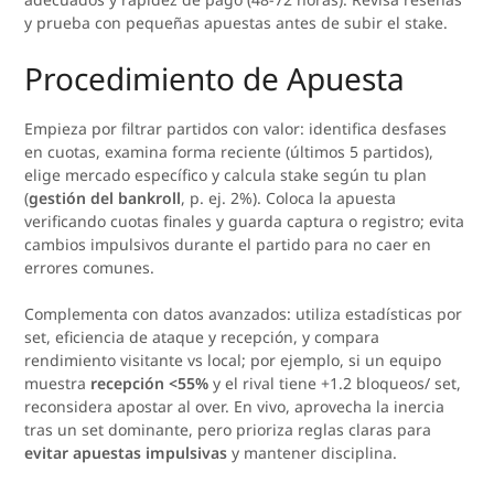
y prueba con pequeñas apuestas antes de subir el stake.
Procedimiento de Apuesta
Empieza por filtrar partidos con valor: identifica desfases
en cuotas, examina forma reciente (últimos 5 partidos),
elige mercado específico y calcula stake según tu plan
(
gestión del bankroll
, p. ej. 2%). Coloca la apuesta
verificando cuotas finales y guarda captura o registro; evita
cambios impulsivos durante el partido para no caer en
errores comunes.
Complementa con datos avanzados: utiliza estadísticas por
set, eficiencia de ataque y recepción, y compara
rendimiento visitante vs local; por ejemplo, si un equipo
muestra
recepción <55%
y el rival tiene +1.2 bloqueos/ set,
reconsidera apostar al over. En vivo, aprovecha la inercia
tras un set dominante, pero prioriza reglas claras para
evitar apuestas impulsivas
y mantener disciplina.