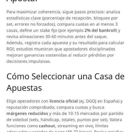
Para maximizar coherencia, sigue pasos precisos: analiza
estadísticas clave (porcentaje de recepción, bloqueo por
set, errores no forzados), compara cuotas en al menos 3
casas, define un stake fijo (por ejemplo
2% del bankroll
) y
revisa alineaciones 30-60 minutos antes del saque.
Además, registra cada apuesta y su resultado para calcular
ROI; estudios muestran que apostadores disciplinados
mejoran ganancias sostenidas al reducir pérdidas por
decisiones impulsivas.
Cómo Seleccionar una Casa de
Apuestas
Elige operadores con
licencia oficial
(ej. DGOJ en España) y
reputación comprobada; compara cuotas y busca
márgenes reducidos
y más de 10-15 mercados por partido
de voleibol (sets, hándicap, totales, puntos por set). Valora
funciones como
cashout
, streaming en vivo, límites
adecuados y rapidez de pago (48-72 horas). Revisa reseñas