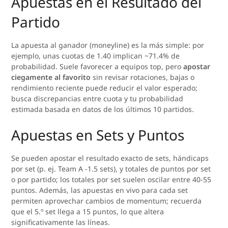
Apuestas en el Resultado del
Partido
La apuesta al ganador (moneyline) es la más simple: por
ejemplo, unas cuotas de 1.40 implican ~71.4% de
probabilidad. Suele favorecer a equipos top, pero
apostar
ciegamente al favorito
sin revisar rotaciones, bajas o
rendimiento reciente puede reducir el valor esperado;
busca discrepancias entre cuota y tu probabilidad
estimada basada en datos de los últimos 10 partidos.
Apuestas en Sets y Puntos
Se pueden apostar el resultado exacto de sets, hándicaps
por set (p. ej. Team A -1.5 sets), y totales de puntos por set
o por partido; los totales por set suelen oscilar entre 40-55
puntos. Además, las apuestas en vivo para cada set
permiten aprovechar cambios de momentum; recuerda
que el 5.º set llega a 15 puntos, lo que altera
significativamente las líneas.