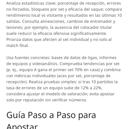
Analiza estadísticas clave: porcentaje de recepción, errores
no forzados, bloqueos por set y eficacia del saque; compara
rendimiento local vs visitante y resultados en las últimas 10
salidas. Consulta alineaciones, cambios de entrenador y
lesiones; por ejemplo, la ausencia del colocador titular
suele reducir la eficacia ofensiva significativamente.
Prioriza datos que afecten al set individual y no solo al
match final.
Usa fuentes concretas: bases de datos de ligas, informes
de equipos y videoanálisis. Comprueba tendencias por set
(p. ej., equipo A gana el primer set 70% en casa) y combina
con métricas individuales (aces por set, porcentaje de
recepción). Realiza pruebas simples: si tras 10 partidos la
tasa de errores de un equipo sube de 12% a 22%,
considera ajustar el modelo de valoración; evita apostar
solo por reputación sin verificar números.
Guía Paso a Paso para
Apostar