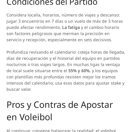
Condiciones del Partido
Considera localía, horarios, número de viajes y descanso:
jugar 3 encuentros en 7 días o un vuelo de más de 3 horas
puede afectar rendimiento.
La fatiga
y el cambio horario
son factores peligrosos que merman la precisión en
servicio y recepción, especialmente en sets decisivos.
Profundiza revisando el calendario: coteja horas de llegada,
días de recuperación y el historial del equipo en partidos
nocturnos o tras viajes largos. En muchas ligas la ventaja
de local suele situarse entre el
55% y 60%
, y los equipos
con plantillas más profundas resisten mejor los tramos
intensos del calendario; usa esos datos para ajustar stake y
buscar valor.
Pros y Contras de Apostar
en Voleibol
Al continuar, conviene balancear la realidad: el voleibol