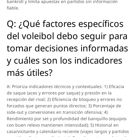
bankroll y limita apuestas en partidos sin información
fiable.
Q: ¿Qué factores específicos
del voleibol debo seguir para
tomar decisiones informadas
y cuáles son los indicadores
más útiles?
A: Prioriza indicadores técnicos y contextuales: 1) Eficacia
de saque (aces y errores por saque) y presión en la
recepción del rival; 2) Eficiencia de bloqueo y errores no
forzados que generan puntos directos; 3) Porcentaje de
side-out y conversiones en transición ofensiva; 4)
Rendimiento por set y profundidad del banquillo (equipos
con buen relevo mantienen intensidad); 5) Historial en
casa/visitante y calendario reciente (viajes largos y partidos