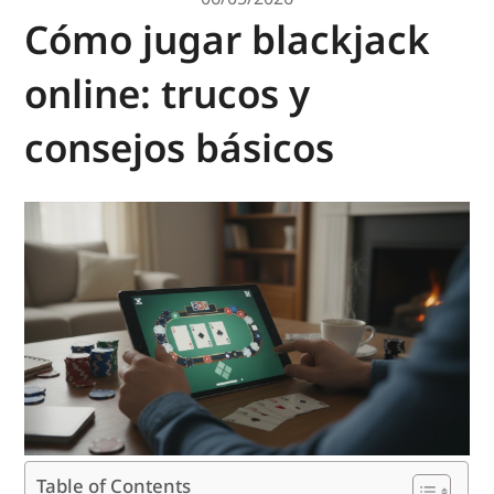
Cómo jugar blackjack
online: trucos y
consejos básicos
Table of Contents