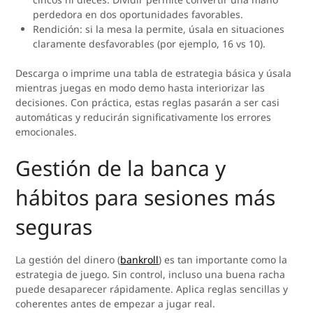
perdedora en dos oportunidades favorables.
Rendición: si la mesa la permite, úsala en situaciones
claramente desfavorables (por ejemplo, 16 vs 10).
Descarga o imprime una tabla de estrategia básica y úsala
mientras juegas en modo demo hasta interiorizar las
decisiones. Con práctica, estas reglas pasarán a ser casi
automáticas y reducirán significativamente los errores
emocionales.
Gestión de la banca y
hábitos para sesiones más
seguras
La gestión del dinero (
bankroll
) es tan importante como la
estrategia de juego. Sin control, incluso una buena racha
puede desaparecer rápidamente. Aplica reglas sencillas y
coherentes antes de empezar a jugar real.