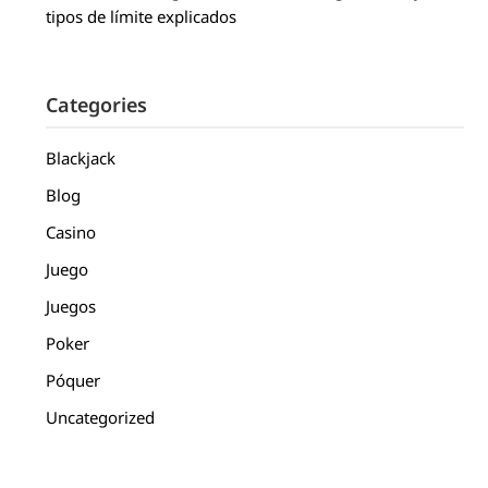
tipos de límite explicados
Categories
Blackjack
Blog
Casino
Juego
Juegos
Poker
Póquer
Uncategorized