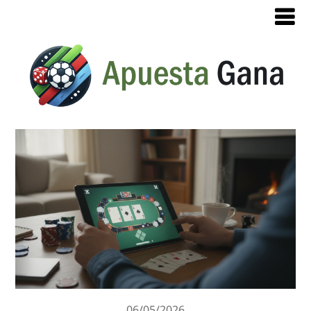
06/05/2026