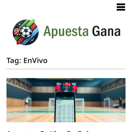
Tag:
EnVivo